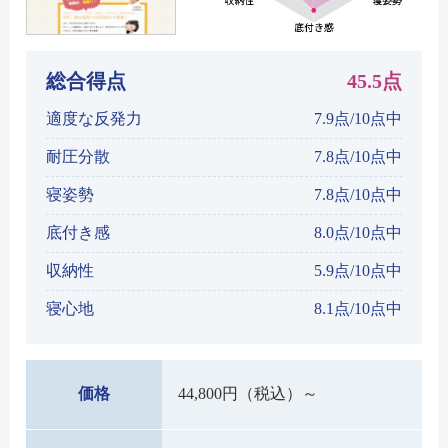
総合得点
45.5点
適度な反発力
7.9点/10点中
耐圧分散
7.8点/10点中
寝姿勢
7.8点/10点中
底付き感
8.0点/10点中
収納性
5.9点/10点中
寝心地
8.1点/10点中
価格
44,800円（税込）～