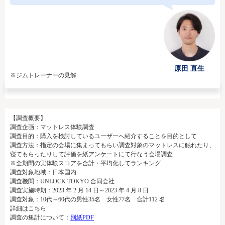
原田 直生
※ジムトレーナーの見解
【調査概要】
調査企画：マットレス体験調査
調査目的：購入を検討しているユーザーへ紹介することを目的として
調査方法：指定の会場に集まってもらい調査対象のマットレスに触れたり、
寝てもらったりして評価を紙アンケートにて行なう会場調査
※全期間の実体験スコアを合計・平均化してランキング
調査対象地域：日本国内
調査機関：UNLOCK TOKYO 合同会社
調査実施時期：2023 年 2 月 14 日～2023 年 4 月 8 日
調査対象：10代～60代の男性35名 女性77名 合計112 名
詳細はこちら
調査の集計について：
別紙PDF