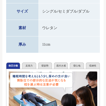
サイズ
シングル/セミダブル/ダブル
素材
ウレタン
厚み
11cm
体圧分散
反発力
寝姿勢
底付き感
寝心地
収納性