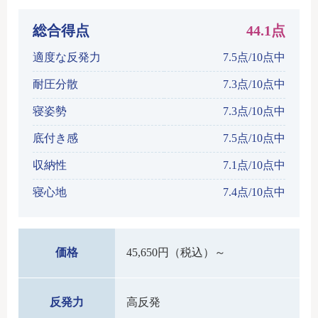
総合得点
44.1点
適度な反発力
7.5点/10点中
耐圧分散
7.3点/10点中
寝姿勢
7.3点/10点中
底付き感
7.5点/10点中
収納性
7.1点/10点中
寝心地
7.4点/10点中
価格
45,650円（税込）～
反発力
高反発