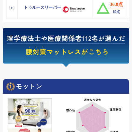
36.8点
トゥルースリーパー
60点
モットン