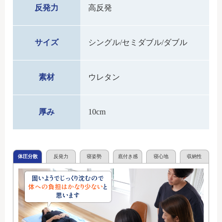
反発力
高反発
サイズ
シングル/セミダブル/ダブル
素材
ウレタン
厚み
10cm
体圧分散
反発力
寝姿勢
底付き感
寝心地
収納性