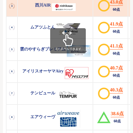
43.0点
西川AIR
60点
41.9点
ムアツふとん
60点
41.1点
雲のやすらぎプレミアム
スクロールできます
60点
40.7点
アイリスオーヤマAiry
60点
40.3点
テンピュール
60点
38.6点
エアウィーヴ
60点