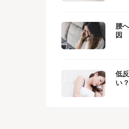
腰
因
低
い